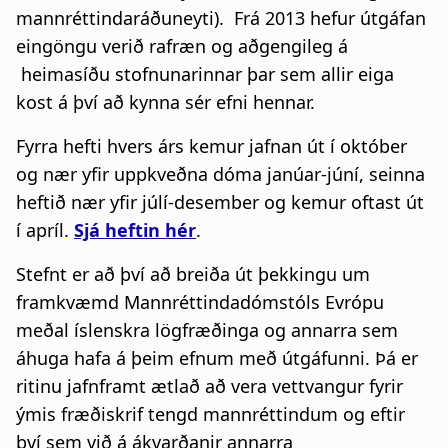
a
u
mannréttindaráðuneyti). Frá 2013 hefur útgáfan
eingöngu verið rafræn og aðgengileg á
t
m
heimasíðu stofnunarinnar þar sem allir eiga
i
b
kost á því að kynna sér efni hennar.
o
Fyrra hefti hvers árs kemur jafnan út í október
n
og nær yfir uppkveðna dóma janúar-júní, seinna
heftið nær yfir júlí-desember og kemur oftast út
í apríl.
Sjá heftin hér
.
Stefnt er að því að breiða út þekkingu um
framkvæmd Mannréttindadómstóls Evrópu
meðal íslenskra lögfræðinga og annarra sem
áhuga hafa á þeim efnum með útgáfunni. Þá er
ritinu jafnframt ætlað að vera vettvangur fyrir
ýmis fræðiskrif tengd mannréttindum og eftir
því sem við á ákvarðanir annarra