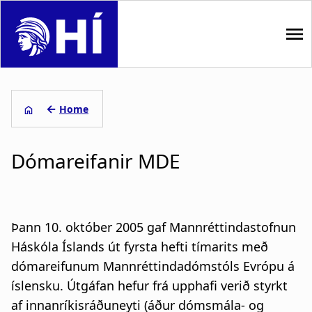
S
k
i
p
M
t
o
a
←
Home
m
i
B
a
i
Dómareifanir MDE
n
r
n
n
c
e
o
a
a
n
Þann 10. október 2005 gaf Mannréttindastofnun
t
v
d
Háskóla Íslands út fyrsta hefti tímarits með
e
dómareifunum Mannréttindadómstóls Evrópu á
i
c
n
t
íslensku. Útgáfan hefur frá upphafi verið styrkt
g
r
af innanríkisráðuneyti (áður dómsmála- og