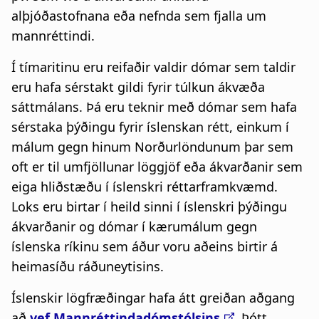
alþjóðastofnana eða nefnda sem fjalla um
mannréttindi.
Í tímaritinu eru reifaðir valdir dómar sem taldir
eru hafa sérstakt gildi fyrir túlkun ákvæða
sáttmálans. Þá eru teknir með dómar sem hafa
sérstaka þýðingu fyrir íslenskan rétt, einkum í
málum gegn hinum Norðurlöndunum þar sem
oft er til umfjöllunar löggjöf eða ákvarðanir sem
eiga hliðstæðu í íslenskri réttarframkvæmd.
Loks eru birtar í heild sinni í íslenskri þýðingu
ákvarðanir og dómar í kærumálum gegn
íslenska ríkinu sem áður voru aðeins birtir á
heimasíðu ráðuneytisins.
Íslenskir lögfræðingar hafa átt greiðan aðgang
að
vef Mannréttindadómstólsins
. Þótt